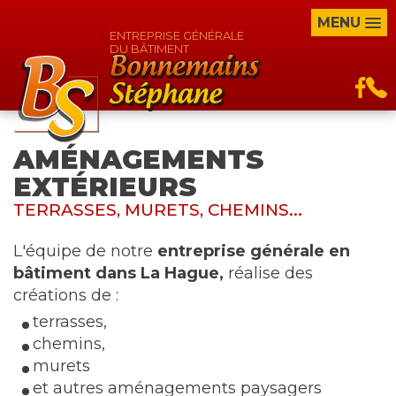
MENU
ENTREPRISE GÉNÉRALE
DU BÂTIMENT
AMÉNAGEMENTS
EXTÉRIEURS
TERRASSES, MURETS, CHEMINS...
L'équipe de notre
entreprise générale en
bâtiment dans La Hague,
réalise des
créations de :
terrasses,
chemins,
murets
et autres aménagements paysagers