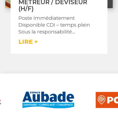
ZINGUEUR (H/F) POUR
COMPLÉTER NOTRE
ÉQUIPE
Poste Immédiatement
n
Disponible Description de l'o
: Située à...
LIRE +