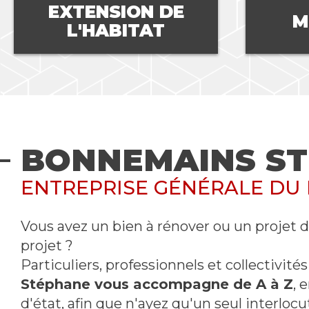
E
MENUISERIE
BONNEMAINS S
ENTREPRISE GÉNÉRALE DU
Vous avez un bien à rénover ou un projet d
projet ?
Particuliers, professionnels et collectivités
Stéphane vous accompagne de A à Z
, 
d'état, afin que n'ayez qu'un seul interlocu