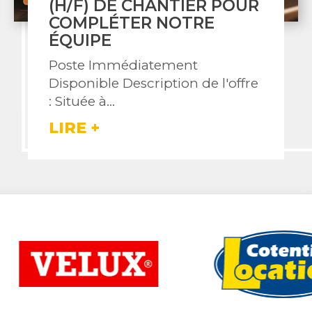
OUR
Quelques ouvrages 2024 – 
Hague - Le Cotentin
LIRE +
ffre